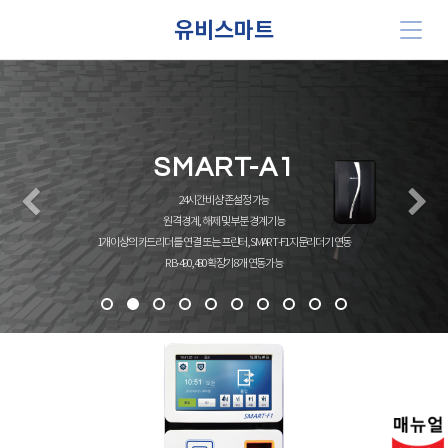
유비스마트
SMART-A1
Previous
N
24시간 비상 존 설정 가능
원격경계 , 해제 및 부분 경계 기능
1개 이상의 카드리더를 연결 또는 프린터 , SMART-F1 지문리더기 연동
RB-490 , 480 확장기 8개 연동가능