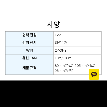
사양
입력 전원
12V
감지 센서
입력 1개
WIFI
2.4GHz
유선 LAN
10M/100M
80mm(가로), 105mm(세로),
제품 규격
26mm(두께)